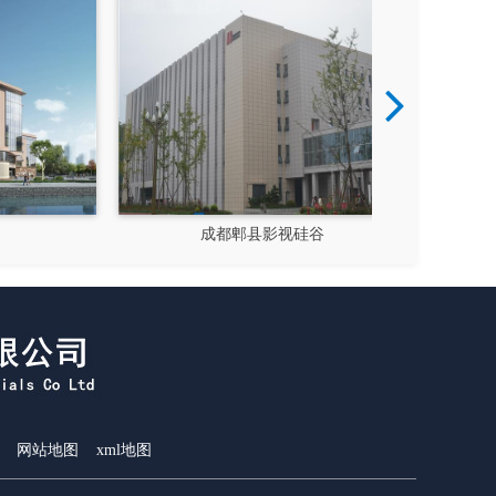
成都郫县影视硅谷
新都
网站地图
xml地图