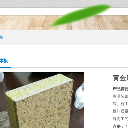
板
体板
黄金
产品摘要
保温装
鼓。施
藏的质
有周围的
点击：
1