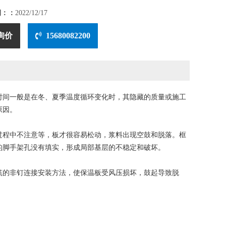
期：：
2022/12/17
询价
15680082200
时间一般是在冬、夏季温度循环变化时，其隐藏的质量或施工
原因。
程中不注意等，板才很容易松动，浆料出现空鼓和脱落。框
的脚手架孔没有填实，形成局部基层的不稳定和破坏。
的非钉连接安装方法，使保温板受风压损坏，鼓起导致脱