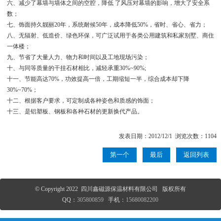
六、减少了幕墙与墙体之间的空腔，降低 了风压对幕墙的影响，增大了安全系
数；
七、饰面持久靓丽20年，系统耐候50年，成本降低50%，省时、省心、省力；
八、无辐射、低造价、绿色环保，可广泛试用于各类公用建筑和私家别墅、商住
一体楼；
九、节省了大量人力、物力和时间以及工地现场污染；
十、与同等质量的干挂石材相比，减轻承重30%~90%;
十一、节能高达70%，功效提高一倍，工期缩短一半，综合成本却下降
30%~70%；
十二、根据客户要求，可定制成各种姿色和质感的饰面；
十三、是铝塑板、钢板和各种石材的更新换代产品。
发表日期：2012/12/1 浏览次数：1104
第一个
最后
返回列表
© Copyright 2022 四川鑫磁源保温材料有限公司 版权所有
QQ：
305800859
手机：
15680082200